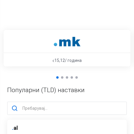
ϵ15,12/ година
Популарни (TLD) наставки
.
al