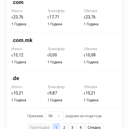
.
com
Износ
Трансфер
Обнова
ϵ23,76
ϵ17,71
ϵ23,76
1 Година
1 Година
1 Година
.
com.mk
Износ
Трансфер
Обнова
ϵ15,12
ϵ0,00
ϵ10,08
1 Година
1 Година
1 Година
.
de
Износ
Трансфер
Обнова
ϵ10,21
ϵ9,87
ϵ10,21
1 Година
1 Година
1 Година
Прикажи
редови на податоци
Претходна
1
2
3
4
Следна