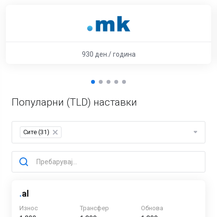
930 ден./ година
Популарни (TLD) наставки
Сите (31)
×
.
al
Износ
Трансфер
Обнова