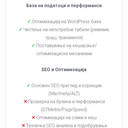
База на податоци и перформанси
✓
Оптимизација на WordPress база
✓
Чистење на непотребни табели (ревизии,
траш, транзиенти)
✓
Поставување на кеширање/
оптимизациски механизми
SEO и Оптимизација
✓
Основен SEO преглед и корекции
(title/meta/ALT)
✕
Проверка на брзина и перформанси
(GTMetrix/PageSpeed)
✕
Оптимизација на слики и кеш
✕
Техничка SEO анализа и подобрувања