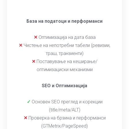
База на податоци и перформанси
✕
Оптимизација на дата база
✕
Чистење на непотребни табели (ревизии,
траш, транзиенти)
✕
Поставување на кеширање/
оптимизациски механизми
SEO и Оптимизација
✓
Основен SEO преглед и корекции
(title/meta/ALT)
✕
Проверка на брзина и перформанси
(GTMetrix/PageSpeed)