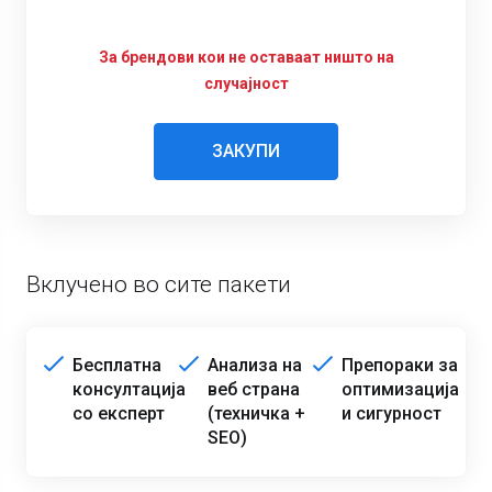
За брендови кои не оставаат ништо на
случајност
ЗАКУПИ
Вклучено во сите пакети
Бесплатна
Анализа на
Препораки за
консултација
веб страна
оптимизација
со експерт
(техничка +
и сигурност
SEO)