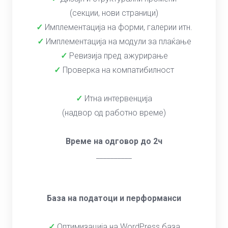
(секции, нови страници)
✓
Имплементација на форми, галерии итн.
✓
Имплементација на модули за плаќање
✓
Ревизија пред ажурирање
✓
Проверка на компатибилност
✓
Итна интервенција
(надвор од работно време)
Време на одговор до 2ч
__________
База на податоци и перформанси
✓
Оптимизација на WordPress база