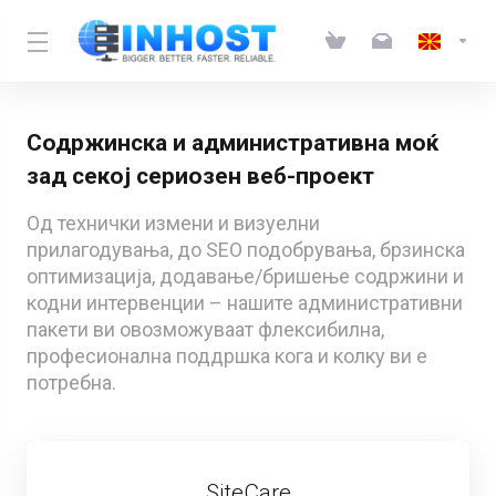
Содржинска и административна моќ
зад секој сериозен веб-проект
Од технички измени и визуелни
прилагодувања, до SEO подобрувања, брзинска
оптимизација, додавање/бришење содржини и
кодни интервенции – нашите административни
пакети ви овозможуваат флексибилна,
професионална поддршка кога и колку ви е
потребна.
SiteCare