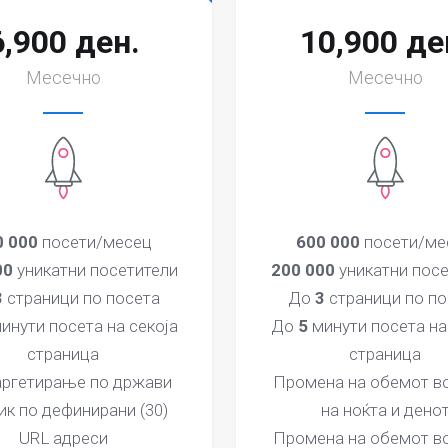
6,900 ден.
10,900 де
Месечно
Месечно
0 000
посети/месец
600 000
посети/ме
00
уникатни посетители
200 000
уникатни посе
3
страници по посета
До
3
страници по по
инути посета на секоја
До
5
минути посета на
страница
страница
аргетирање по држави
Промена на обемот во
к по дефинирани (30)
на ноќта и дено
URL адреси
Промена на обемот во