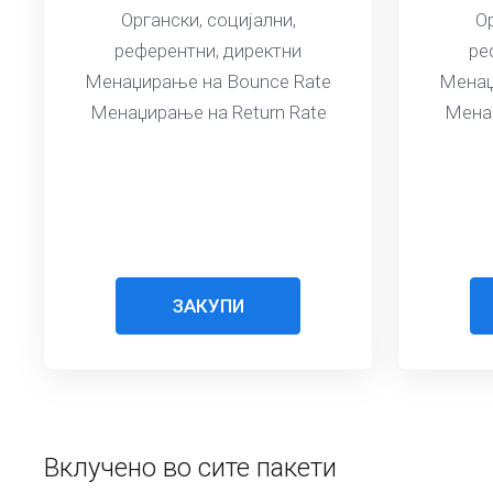
Органски, социјални,
Ор
референтни, директни
ре
Менаџирање на Bounce Rate
Менаџ
Менаџирање на Return Rate
Менаџ
ЗАКУПИ
Вклучено во сите пакети