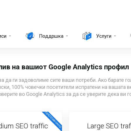
иси
Поддршка
Услуги
ив на вашиот Google Analytics профил
а да ги задоволиме сите ваши потреби. Ако барате 
ки, 100% човечки посетители испратени на вашата ве
верите во Google Analytics за да се уверите дека ви 
ПРЕПОРАЧАНО
ium SEO traffic
Large SEO traf