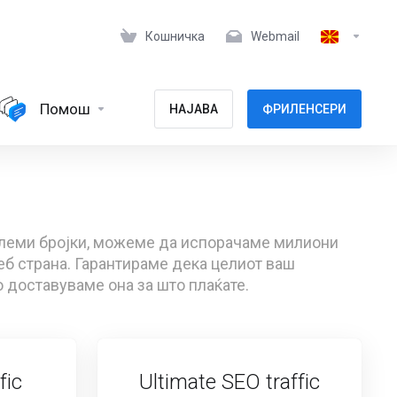
Кошничка
Webmail
Помош
НАЈАВА
ФРИЛЕНСЕРИ
големи бројки, можеме да испорачаме милиони
б страна. Гарантираме дека целиот ваш
го доставуваме она за што плаќате.
fic
Ultimate SEO traffic