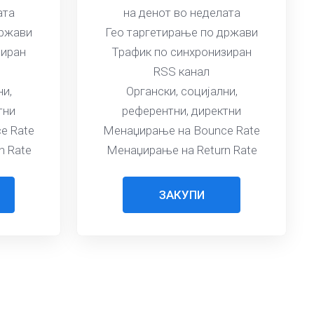
ата
на денот во неделата
држави
Гео таргетирање по држави
зиран
Трафик по синхронизиран
RSS канал
ни,
Органски, социјални,
тни
референтни, директни
e Rate
Менаџирање на Bounce Rate
n Rate
Менаџирање на Return Rate
ЗАКУПИ