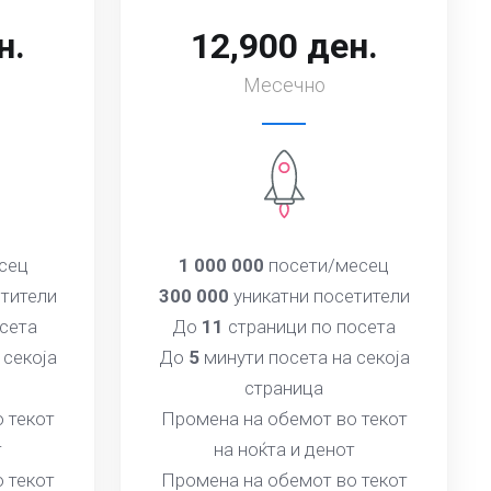
н.
12,900 ден.
Месечно
сец
1 000 000
посети/месец
тители
300 000
уникатни посетители
сета
До
11
страници по посета
 секоја
До
5
минути посета на секоја
страница
 текот
Промена на обемот во текот
т
на ноќта и денот
 текот
Промена на обемот во текот