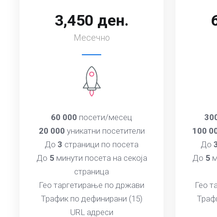
3,450 ден.
Месечно
60 000
посети/месец
30
20 000
уникатни посетители
100 0
До
3
страници по посета
До
До
5
минути посета на секоја
До
5
м
страница
Гео таргетирање по држави
Гео т
Трафик по дефинирани (15)
Трафи
URL адреси