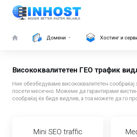
Домени
Хостинг и серв
Висококвалитетен ГЕО трафик видл
Ние обезбедуваме висококвалитетен сообраќај з
посети месечно. Можеме да гарантираме вистинс
сообраќај ќе биде видлив, а тоа можете да го про
Mini SEO traffic
Med