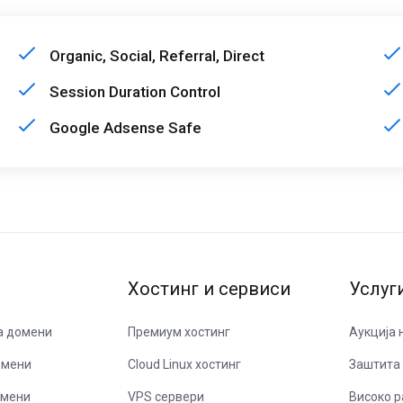
Organic, Social, Referral, Direct
Session Duration Control
Google Adsense Safe
Хостинг и сервиси
Услуг
а домени
Премиум хостинг
Аукција 
омени
Cloud Linux хостинг
Заштита 
омени
VPS сервери
Високо р