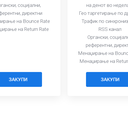
гански, социјални,
на денот во недел
ферентни, директни
Гео таргетирање по 
ирање на Bounce Rate
Трафик по синхрони
ирање на Return Rate
RSS канал
Органски, социјал
референтни, дирек
Менаџирање на Bounc
Менаџирање на Retur
ЗАКУПИ
ЗАКУПИ