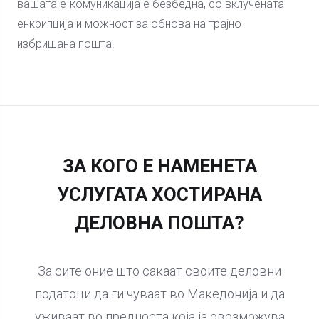
вашата е-комуникација е безбедна, со вклучената
енкрипција и можност за обнова на трајно
избришана пошта.
ЗА КОГО Е НАМЕНЕТА
УСЛУГАТА ХОСТИРАНА
ДЕЛОВНА ПОШТА?
За сите оние што сакаат своите деловни
податоци да ги чуваат во Македонија и да
уживаат во предноста која ја овозможува