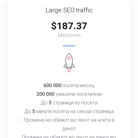
Large SEO traffic
$187.37
Месечно
600 000
посети/месец
200 000
уникатни посетители
До
3
страници по посета
До
5
минути посета на секоја страница
Промена на обемот во текот на ноќта и
денот
Промена на обемот во текот на денот во