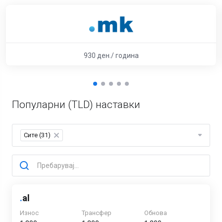
930 ден./ година
Популарни (TLD) наставки
Сите (31)
×
.
al
Износ
Трансфер
Обнова