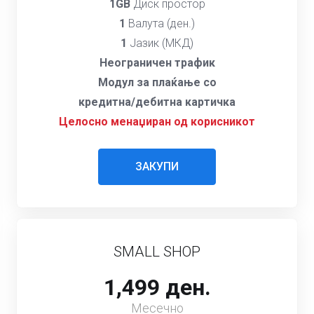
1GB
Диск простор
1
Валута (ден.)
1
Јазик (МКД)
Неограничен трафик
Модул за плаќање со
кредитна/дебитна картичка
Целосно менаџиран од корисникот
ЗАКУПИ
SMALL SHOP
1,499 ден.
Месечно