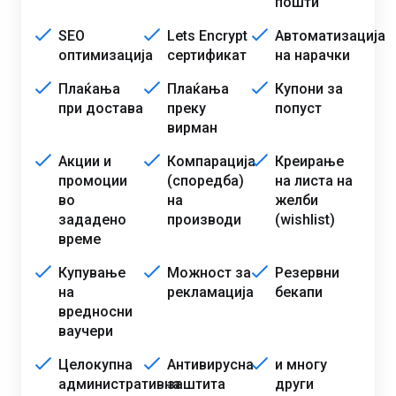
пошти
SEO
Lets Encrypt
Автоматизација
оптимизација
сертификат
на нарачки
Плаќања
Плаќања
Купони за
при достава
преку
попуст
вирман
Акции и
Компарација
Креирање
промоции
(споредба)
на листа на
во
на
желби
зададено
производи
(wishlist)
време
Купување
Можност за
Резервни
на
рекламација
бекапи
вредносни
ваучери
Целокупна
Антивирусна
и многу
административна
заштита
други