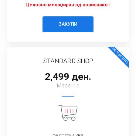
Целосно менаџиран од корисникот
ЗАКУПИ
ПРЕПОРАЧАНО
STANDARD SHOP
2,499 ден.
Месечно
се потпишува