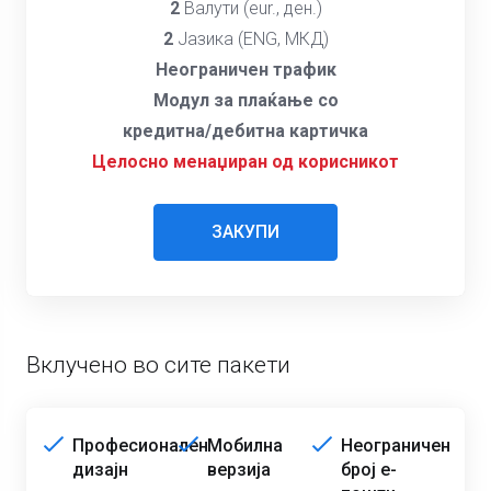
2
Валути (eur., ден.)
2
Јазика (ENG, МКД)
Неограничен трафик
Модул за плаќање со
кредитна/дебитна картичка
Целосно менаџиран од корисникот
ЗАКУПИ
Вклучено во сите пакети
Професионален
Мобилна
Неограничен
дизајн
верзија
број е-