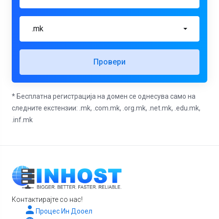
.mk
Провери
* Бесплатна регистрација на домен се однесува само на
следните екстензии: .mk, .com.mk, .org.mk, .net.mk, .edu.mk,
.inf.mk
Контактирајте со нас!
Процес Ин Дооел