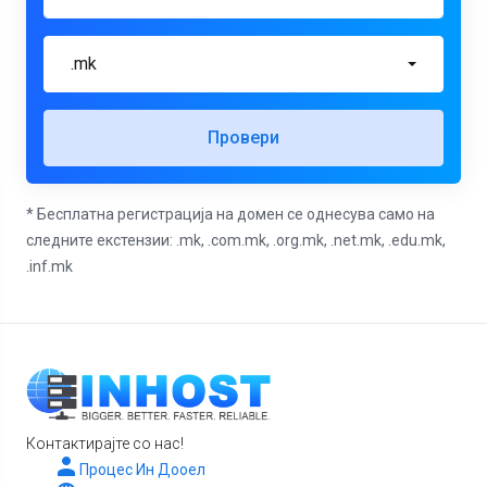
.mk
Провери
* Бесплатна регистрација на домен се однесува само на
следните екстензии: .mk, .com.mk, .org.mk, .net.mk, .edu.mk,
.inf.mk
Контактирајте со нас!
Процес Ин Дооел