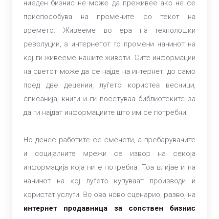
ниеден бизнис не може да преживее ако не се
приспособува на промените со текот на
времето. Живееме во ера на технолошки
револуции, а интернетот го промени начинот на
кој ги живееме нашите животи. Сите информации
на светот може да се најде на интернет; до само
пред две децении, луѓето користеа весници,
списанија, книги и ги посетуваа библиотеките за
да ги најдат информациите што им се потребни.
Но денес работите се сменети, а пребарувачите
и социјалните мрежи се извор на секоја
информација која ни е потребна. Тоа влијае и на
начинот на кој луѓето купуваат производи и
користат услуги. Во ова ново сценарио, развој на
интернет продавница за сопствен бизнис