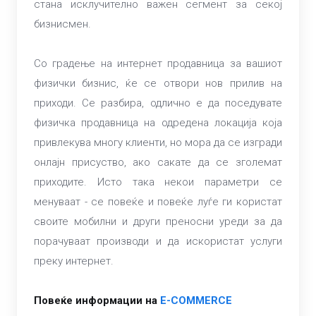
стана исклучително важен сегмент за секој
бизнисмен.
Со градење на интернет продавница за вашиот
физички бизнис, ќе се отвори нов прилив на
приходи. Се разбира, одлично е да поседувате
физичка продавница на одредена локација која
привлекува многу клиенти, но мора да се изгради
онлајн присуство, ако сакате да се зголемат
приходите. Исто така некои параметри се
менуваат - се повеќе и повеќе луѓе ги користат
своите мобилни и други преносни уреди за да
порачуваат производи и да искористат услуги
преку интернет.
Повеќе информации на
E-COMMERCE