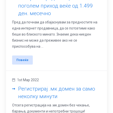
поголем приход веќе од 1.499
ден. месечно
Пред да почнам да обајаснувам за предностите на
една интернет продавница, да се потсетиме како
беше во блиското минато. Знаеме дека ниеден
бизнис не може да преживее ако не се
приспособува на ...
Повеќе
1st Мар 2022
Регистрирај .мк домен за само
неколку минути
Отсега регистрација на .мк домeн без чекање,
барања, документи и непотребни трошоци!