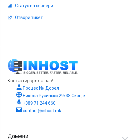
Статус на сервери
Отвори тикет
Контактирајте со нас!
Процес Ин Дооел
Никола Русински 29/38 Скопје
+389 71 244 660
contact@inhost.mk
Домени