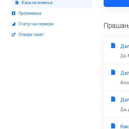
База на знаења
Преземања
Статус на сервери
Праша
Отвори тикет
Дал
Да. 
Дал
Апсо
Дал
Да, 
Как