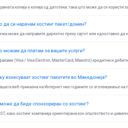
рвната копија е копија од датотеки, така што може да се користи з
о да си нарачам хостинг пакет/домен?
чка може да направите директно преку сајтот или едноставно да ни 
о можaм да платaм за вашите услуги?
аќаме (Visa / Visa Electron, MasterCard, Maestro) кредитни и дебитн
ку изнесуваат хостинг пакетите во Македонија?
ашата веб-приказна на Интернет низ годините со зголемување на п
 може да биде спонзориран со хостинг?
ST, како хостинг компанија ориентирана кон општеството и цивилни