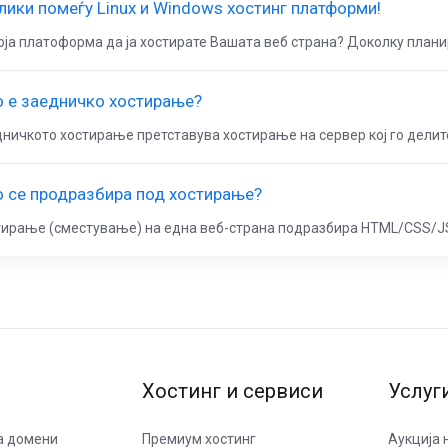
лики помеѓу Linux и Windows хостинг платформи!
оја платоформа да ја хостирате Вашата веб страна? Доколку планир
 е заедничко хостирање?
ничкото хостирање претставува хостирање на сервер кој го делите 
 се продразбира под хостирање?
ирање (сместување) на една веб-страна подразбира HTML/CSS/JS/
Хостинг и сервиси
Услуг
а домени
Премиум хостинг
Аукција 