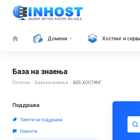
Домени
Хостинг и серв
База на знаења
Почетна
База на знаења
ВЕБ ХОСТИНГ
Поддршка
Тикети за поддршка
Новости