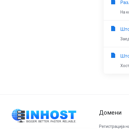
Раз
На к
Што
Заед
Што
Хост
Домени
Регистрација н