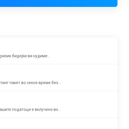
ризик бидејќи ви нудиме...
инг пакет во секое време без...
ашите податоци е вклучено во...