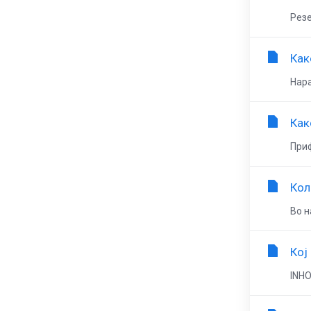
Резе
Как
Нара
Как
Приф
Кол
Во н
Кој
INHO