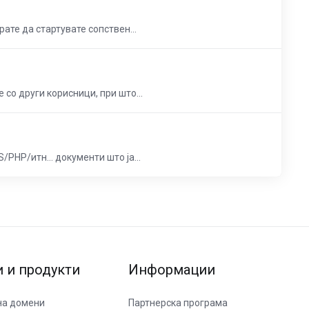
ате да стартувате сопствен...
со други корисници, при што...
PHP/итн… документи што ја...
и и продукти
Информации
на домени
Партнерска програма