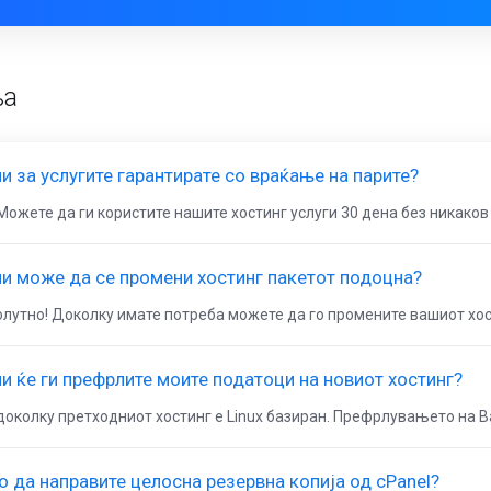
ња
и за услугите гарантирате со враќање на парите?
Можете да ги користите нашите хостинг услуги 30 дена без никаков 
и може да се промени хостинг пакетот подоцна?
лутно! Доколку имате потреба можете да го промените вашиот хост
и ќе ги префрлите моите податоци на новиот хостинг?
доколку претходниот хостинг е Linux базиран. Префрлувањето на В
о да направите целосна резервна копија од cPanel?