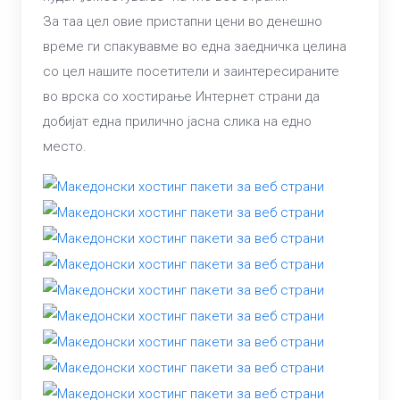
За таа цел овие пристапни цени во денешно
време ги спакувавме во една заедничка целина
со цел нашите посетители и заинтересираните
во врска со хостирање Интернет страни да
добијат една прилично јасна слика на едно
место.