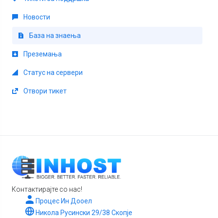
Новости
База на знаења
Преземања
Статус на сервери
Отвори тикет
Контактирајте со нас!
Процес Ин Дооел
Никола Русински 29/38 Скопје