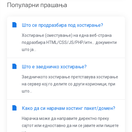
Популарни прашања
Што се продразбира под хостирање?
Хостирање (сместување) на една веб-страна
подразбира HTML/CSS/JS/PHP/итн… документи
што ја...
Што е заедничко хостирање?
Заедничкото хостирање претставува хостирање
на сервер кој го делите со други корисници, при
што...
Како да си нарачам хостинг пакет/домен?
Нарачка може да направите директно преку
сајтот или едноставно да ни се јавите или пишете