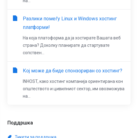
на...
Разлики помеѓу Linux и Windows хостинг
платформи!
На која платоформа да ја хостирате Вашата веб
страна? Доколку планирате да стартувате
сопствен...
Кој може да биде спонзориран со хостинг?
INHOST, како хостинг компанија ориентирана кон
општеството и цивилниот сектор, им овозможува
на...
Поддршка
Тикети за поддршка