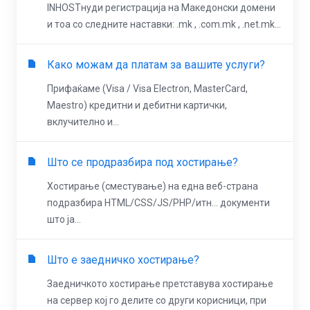
INHOSTнуди регистрација на Македонски домени
и тоа со следните наставки: .mk , .com.mk , .net.mk...
Како можaм да платaм за вашите услуги?
Прифаќаме (Visa / Visa Electron, MasterCard,
Maestro) кредитни и дебитни картички,
вклучително и...
Што се продразбира под хостирање?
Хостирање (сместување) на една веб-страна
подразбира HTML/CSS/JS/PHP/итн… документи
што ја...
Што е заедничко хостирање?
Заедничкото хостирање претставува хостирање
на сервер кој го делите со други корисници, при