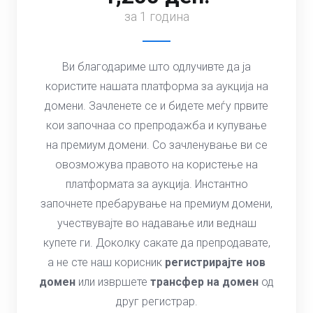
за 1 година
Ви благодариме што одлучивте да ја
користите нашата платформа за аукција на
домени. Зачленете се и бидете меѓу првите
кои започнаа со препродажба и купување
на премиум домени. Со зачленување ви се
овозможува правото на користење на
платформата за аукција. Инстантно
започнете пребарување на премиум домени,
учествувајте во надавање или веднаш
купете ги. Доколку сакате да препродавате,
а не сте наш корисник
регистрирајте нов
домен
или извршете
трансфер на домен
од
друг регистрар.