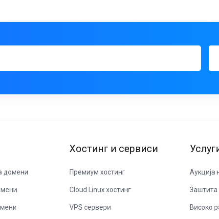
Хостинг и сервиси
Услуг
а домени
Премиум хостинг
Аукција 
омени
Cloud Linux хостинг
Заштита 
омени
VPS сервери
Високо р