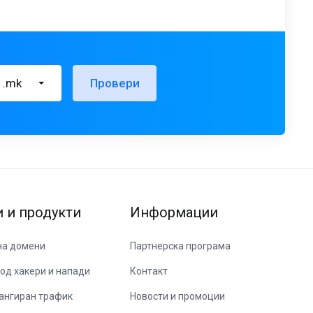
.mk
Провери
и и продукти
Информации
на домени
Партнерска програма
од хакери и напади
Контакт
ангиран трафик
Новости и промоции