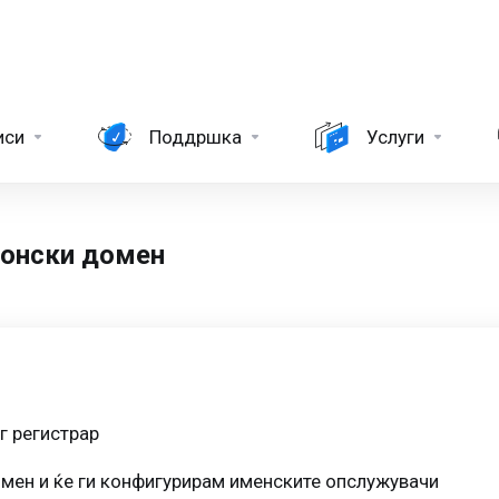
иси
Поддршка
Услуги
донски домен
г регистрар
мен и ќе ги конфигурирам именските опслужувачи