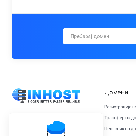
Домени
Регистрација н
Трансфер на д
Контактирајте со нас!
Ценовник на д
Процес Ин Дооел