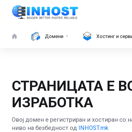
Домени
Хостинг и серв
СТРАНИЦАТА Е В
ИЗРАБОТКА
Овој домен е регистриран и хостиран со н
ниво на безбедност од
INHOST.mk