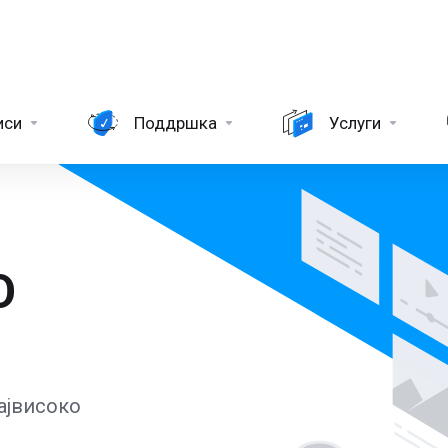
иси
Поддршка
Услуги
О
ајвисоко