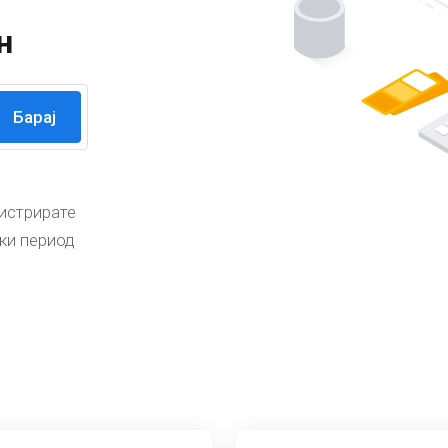
н
гистрирате
ски период