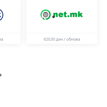
ва
620,00 ден./ обнова
+