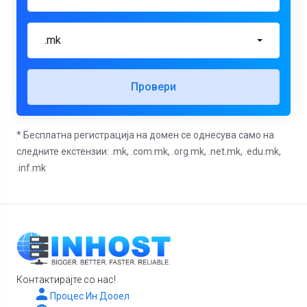
.mk
Провери
* Бесплатна регистрација на домен се однесува само на
следните екстензии: .mk, .com.mk, .org.mk, .net.mk, .edu.mk,
.inf.mk
Контактирајте со нас!
Процес Ин Дооел