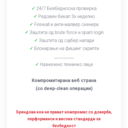
✓
24/7 Безбедносна проверка
✓
Редовен бекап 3x неделно
✓
Firewall и анти-малвер скенери
✓
Заштита од brute force и spam login
✓
Заштита од сајбер напади
✓
Блокирање на фишинг скрипти
__________
✓
Назначено техничко лице
Компромитирана веб страна
(со deep-clean операции)
Брендови кои не прават компромис со доверба,
перформанси и високи стандарди за
безбедност