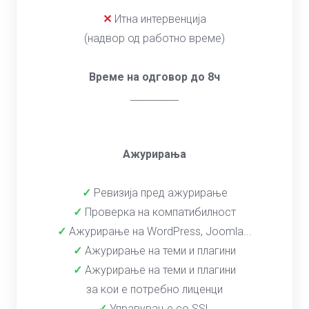
✕
Итна интервенција
(надвор од работно време)
Време на одговор до 8ч
__________
Ажурирања
✓
Ревизија пред ажурирање
✓
Проверка на компатибилност
✓
Ажурирање на WordPress, Joomla...
✓
Ажурирање на теми и плагини
✓
Ажурирање на теми и плагини
за кои е потребно лиценци
✓
Управување со SSL