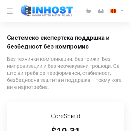
Системско експертска поддршка и
безбедност без компромис
Без технички компликации. Без грижи. Без
импровизации и без неочекувани трошоци. Сè
што ви треба се перформанси, стабилност,
безбедносна заштита и поддршка – токму кога
ви е најпотребна.
CoreShield