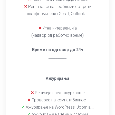
✕
Решавање на проблеми со трети
платформи како Gmail, Outlook...
✕
Итна интервенција
(надвор од работно време)
Време на одговор до 24ч
__________
Ажурирања
✕
Ревизија пред ажурирање
✕
Проверка на компатибилност
✓
Ажурирање на WordPress, Joomla...
✓
Ажурирање на теми и плагини