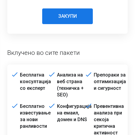
ЗАКУПИ
Вклучено во сите пакети
Бесплатна
Анализа на
Препораки за
консултација
веб страна
оптимизација
со експерт
(техничка +
и сигурност
SEO)
Бесплатно
Конфигурација
Превентивна
известување
на емаил,
анализа при
за нови
домен и DNS
секоја
ранливости
критична
активност