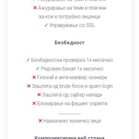
✕
Ажурирање на теми и плагини
за кои е потребно лиценци
✓
Управување со SSL
Безбедност
✓
Безбедносна проверка 1x месечно
✓
Редовен бекап 1x месечно
✕
Firewall и анти-малвер скенери
✕
Заштита од brute force и spam login
✕
Заштита од сајбер напади
✕
Блокирање на фишинг скрипти
__________
✕
Назначено техничко лице
Компромитирана веб страна