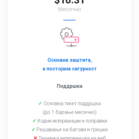
$10.31
Месечно
Основна заштита,
а постојана сигурност
Поддршка
✓
Основна тикет поддршка
(до 1 барање месечно)
✓
Кодни интервенции и поправки
✓
Решавање на багови и грешки
✕
Техничка интервенција на веб