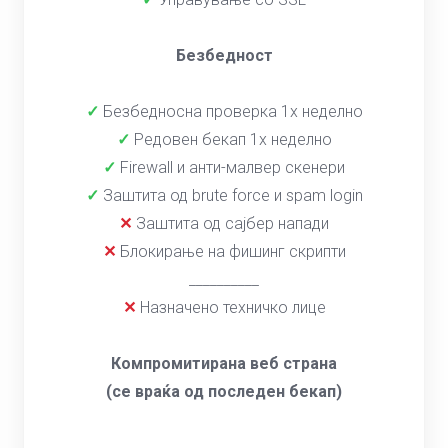
Безбедност
✓
Безбедносна проверка 1x неделно
✓
Редовен бекап 1x неделно
✓
Firewall и анти-малвер скенери
✓
Заштита од brute force и spam login
✕
Заштита од сајбер напади
✕
Блокирање на фишинг скрипти
__________
✕
Назначено техничко лице
Компромитирана веб страна
(се враќа од последен бекап)