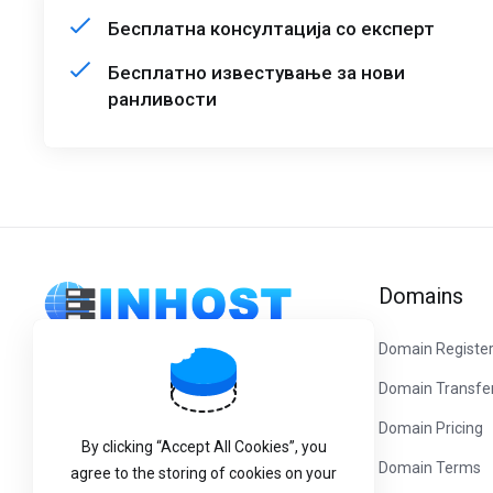
Бесплатна консултација со експерт
Бесплатно известување за нови
ранливости
Domains
Domain Registe
Domain Transfe
Get in touch with us!
Domain Pricing
Process In Ltd.
By clicking “Accept All Cookies”, you
Никола Русински 29/38 Скопје
Domain Terms
agree to the storing of cookies on your
+389 71 244 660