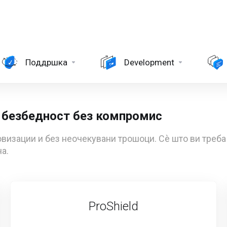
Поддршка
Development
 безбедност без компромис
овизации и без неочекувани трошоци. Сè што ви треб
а.
ProShield