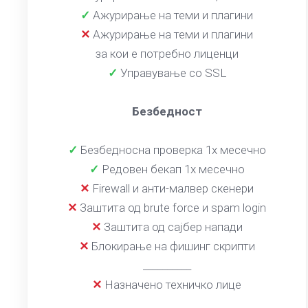
✓
Ажурирање на теми и плагини
✕
Ажурирање на теми и плагини
за кои е потребно лиценци
✓
Управување со SSL
Безбедност
✓
Безбедносна проверка 1x месечно
✓
Редовен бекап 1x месечно
✕
Firewall и анти-малвер скенери
✕
Заштита од brute force и spam login
✕
Заштита од сајбер напади
✕
Блокирање на фишинг скрипти
__________
✕
Назначено техничко лице