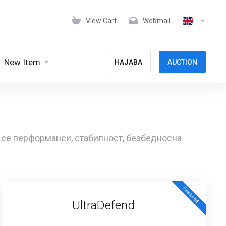
View Cart
Webmail
New Item
НАЈАВА
AUCTION
а се перформанси, стабилност, безбедносна
Featured
UltraDefend