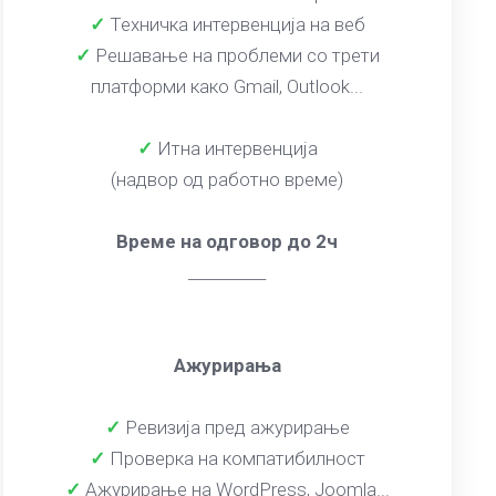
✓
Техничка интервенција на веб
✓
Решавање на проблеми со трети
платформи како Gmail, Outlook...
✓
Итна интервенција
(надвор од работно време)
Време на одговор до 2ч
__________
Ажурирања
✓
Ревизија пред ажурирање
✓
Проверка на компатибилност
✓
Ажурирање на WordPress, Joomla...