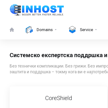
Domains
Service
Системско експертска поддршка и
Без технички компликации. Без грижи. Без импр
заштита и поддршка – токму кога ви е најпотребн
CoreShield