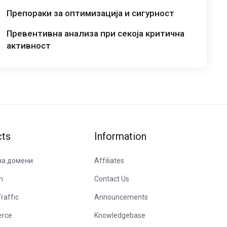
Препораки за оптимизација и сигурност
Превентивна анализа при секоја критична
активност
cts
Information
на домени
Affiliates
n
Contact Us
raffic
Announcements
rce
Knowledgebase