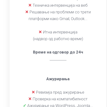
✕
Техничка интервенција на веб
✕
Решавање на проблеми со трети
платформи како Gmail, Outlook...
✕
Итна интервенција
(надвор од работно време)
Време на одговор до 24ч
__________
Ажурирања
✕
Ревизија пред ажурирање
✕
Проверка на компатибилност
✓
Ажурирање на WordPress, Joomla...