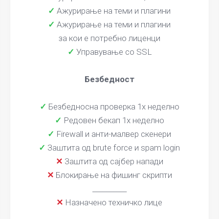
✓
Ажурирање на теми и плагини
✓
Ажурирање на теми и плагини
за кои е потребно лиценци
✓
Управување со SSL
Безбедност
✓
Безбедносна проверка 1x неделно
✓
Редовен бекап 1x неделно
✓
Firewall и анти-малвер скенери
✓
Заштита од brute force и spam login
✕
Заштита од сајбер напади
✕
Блокирање на фишинг скрипти
__________
✕
Назначено техничко лице