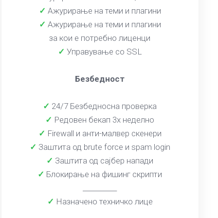
✓
Ажурирање на теми и плагини
✓
Ажурирање на теми и плагини
за кои е потребно лиценци
✓
Управување со SSL
Безбедност
✓
24/7 Безбедносна проверка
✓
Редовен бекап 3x неделно
✓
Firewall и анти-малвер скенери
✓
Заштита од brute force и spam login
✓
Заштита од сајбер напади
✓
Блокирање на фишинг скрипти
__________
✓
Назначено техничко лице