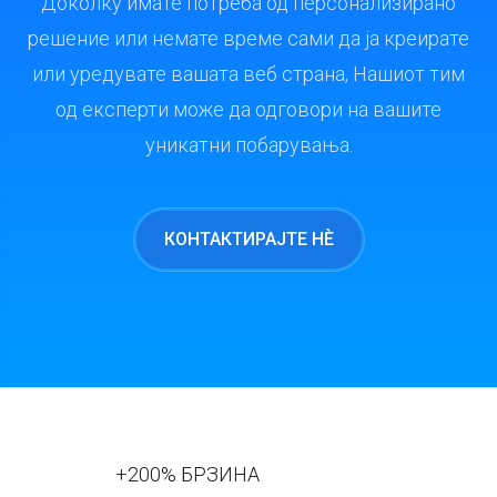
Доколку имате потреба од персонализирано
решение или немате време сами да ја креирате
или уредувате вашата веб страна, Нашиот тим
од експерти може да одговори на вашите
уникатни побарувања.
КОНТАКТИРАЈТЕ НÈ
+200% БРЗИНА