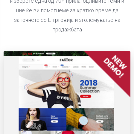
Изберете една од 70+ прилагодливите теми и
ние ќе ви помогнеме за кратко време да
започнете со Е-трговија и зголемување на
продажбата