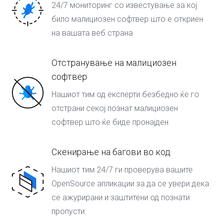
24/7 мониторинг со известување за кој
било малициозен софтвер што е откриен
на вашата веб страна
Отстранување на малициозен
софтвер
Нашиот тим од експерти безбедно ќе го
отстрани секој познат малициозен
софтвер што ќе биде пронајден
Скенирање на багови во код
Нашиот тим 24/7 ги проверува вашите
OpenSource апликации за да се увери дека
се ажурирани и заштитени од познати
пропусти