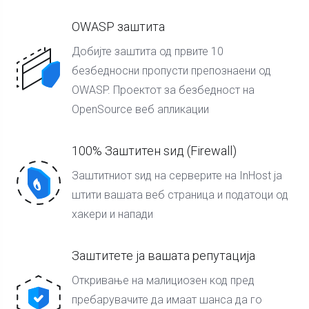
OWASP заштита
Добијте заштита од првите 10
безбедносни пропусти препознаени од
OWASP. Проектот за безбедност на
OpenSource веб апликации
100% Заштитен ѕид (Firewall)
Заштитниот ѕид на серверите на InHost ја
штити вашата веб страница и податоци од
хакери и напади
Заштитете ја вашата репутација
Откривање на малициозен код пред
пребарувачите да имаат шанса да го