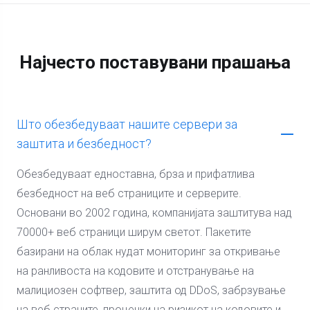
Најчесто поставувани прашања
Што обезбедуваат нашите сервери за
заштита и безбедност?
Обезбедуваат едноставна, брза и прифатлива
безбедност на веб страниците и серверите.
Основани во 2002 година, компанијата заштитува над
70000+ веб страници ширум светот. Пакетите
базирани на облак нудат мониторинг за откривање
на ранливоста на кодовите и отстранување на
малициозен софтвер, заштита од DDoS, забрзување
на веб страните, проценки на ризикот на кодовите и