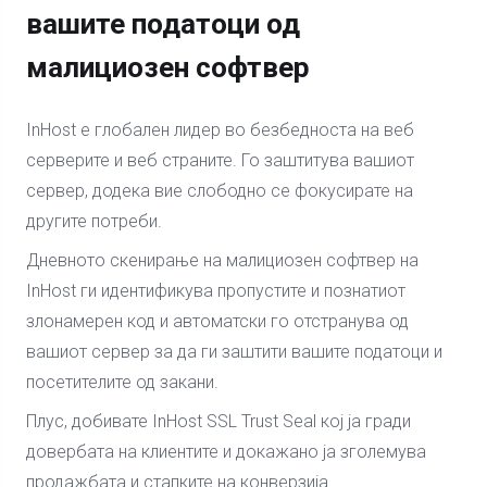
вашите податоци од
малициозен софтвер
InHost е глобален лидер во безбедноста на веб
серверите и веб страните. Го заштитува вашиот
сервер, додека вие слободно се фокусирате на
другите потреби.
Дневното скенирање на малициозен софтвер на
InHost ги идентификува пропустите и познатиот
злонамерен код и автоматски го отстранува од
вашиот сервер за да ги заштити вашите податоци и
посетителите од закани.
Плус, добивате InHost SSL Trust Seal кој ја гради
довербата на клиентите и докажано ја зголемува
продажбата и стапките на конверзија.