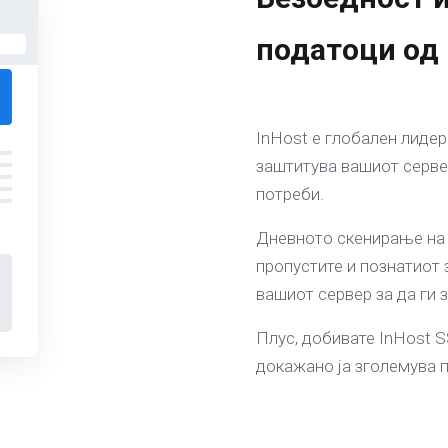
податоци од
InHost е глобален лидер
заштитува вашиот сервер
потреби.
Дневното скенирање на 
пропустите и познатиот 
вашиот сервер за да ги 
Плус, добивате InHost SS
докажано ја зголемува п