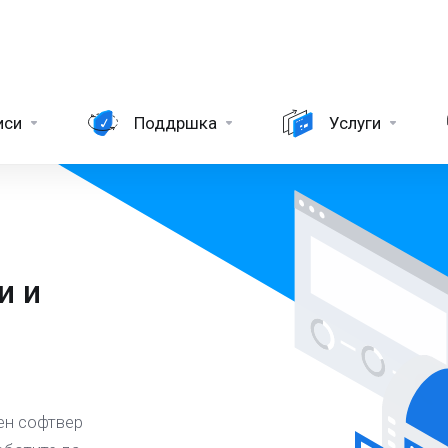
иси
Поддршка
Услуги
и и
ен софтвер