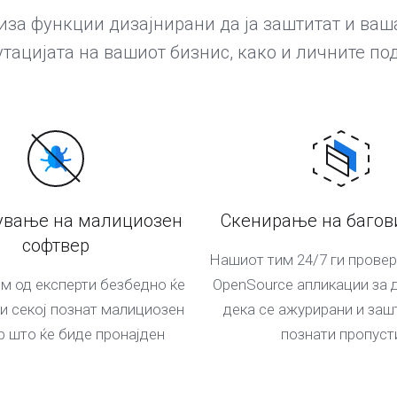
за функции дизајнирани да ја заштитат и ваш
утацијата на вашиот бизнис, како и личните по
ување на малициозен
Скенирање на багови
софтвер
Нашиот тим 24/7 ги прове
м од експерти безбедно ќе
OpenSource апликации за д
ни секој познат малициозен
дека се ажурирани и заш
 што ќе биде пронајден
познати пропуст