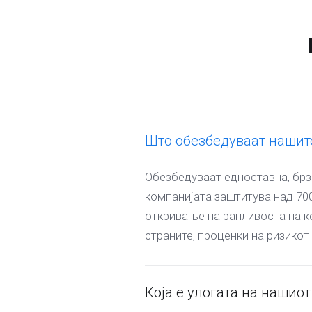
Што обезбедуваат нашите
Обезбедуваат едноставна, брза
компанијата заштитува над 70
откривање на ранливоста на к
страните, проценки на ризикот
Која е улогата на нашиот