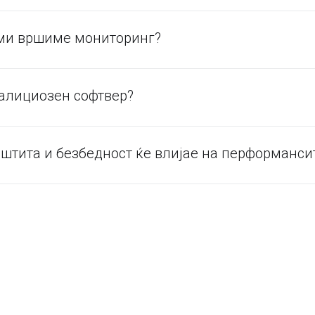
ми вршиме мониторинг?
малициозен софтвер?
штита и безбедност ќе влијае на перформансит