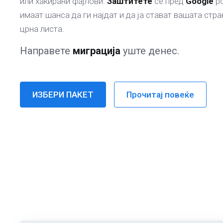
или хакирани фајлови.
Заштитете
се пред
Google
ро
имаат шанса да ги најдат и да ја стават вашата стра
црна листа.
Направете
миграција
уште денес.
ИЗБЕРИ ПАКЕТ
Прочитај повеќе