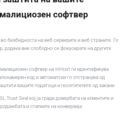
 малициозен софтвер
 во безбедноста на веб серверите и веб страните. Го
, додека вие слободно се фокусирате на другите
малициозен софтвер на InHost ги идентификува
злонамерен код и автоматски го отстранува од
заштити вашите податоци и посетителите од закани.
L Trust Seal кој ја гради довербата на клиентите и
родажбата и стапките на конверзија.