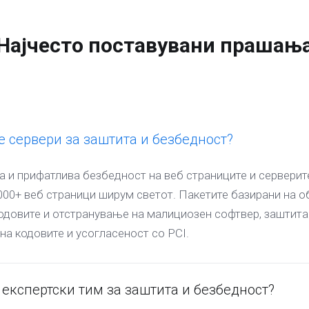
Најчесто поставувани прашањ
 сервери за заштита и безбедност?
 и прифатлива безбедност на веб страниците и серверите
000+ веб страници ширум светот. Пакетите базирани на о
одовите и отстранување на малициозен софтвер, заштита
 на кодовите и усогласеност со PCI.
 експертски тим за заштита и безбедност?