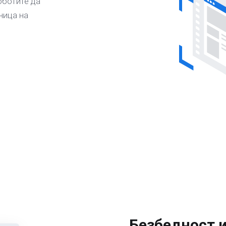
ботите да
ница на
Безбедност 