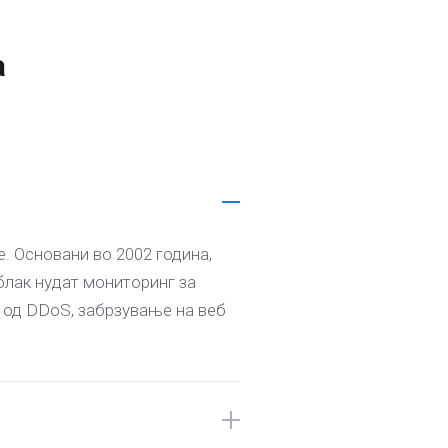
а
. Основани во 2002 година,
блак нудат мониторинг за
 од DDoS, забрзување на веб