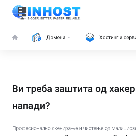
Домени
Хостинг и серв
Ви треба заштита од хакер
напади?
Професионално скенирање и чистење од малициоз