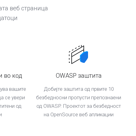
ата веб страница
датоци
 во код
OWASP заштита
рува вашите
Добијте заштита од првите 10
а се увери
безбедносни пропусти препознаени
титени од
од OWASP. Проектот за безбедност
и
на OpenSource веб апликации