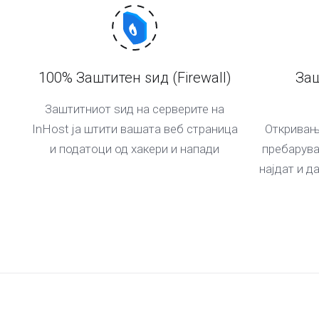
100% Заштитен ѕид (Firewall)
Заш
Заштитниот ѕид на серверите на
InHost ја штити вашата веб страница
Откривањ
и податоци од хакери и напади
пребарува
најдат и д