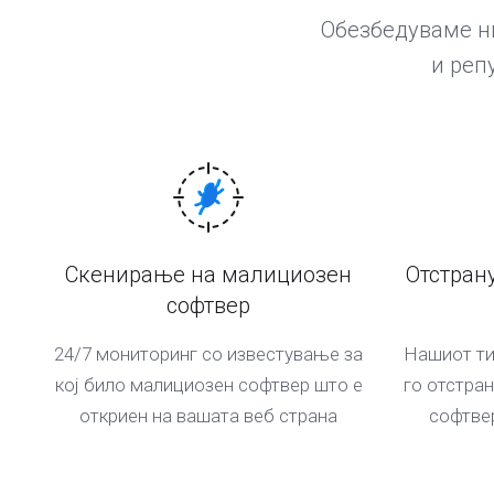
Обезбедуваме ни
и реп
Скенирање на малициозен
Отстран
софтвер
24/7 мониторинг со известување за
Нашиот ти
кој било малициозен софтвер што е
го отстра
откриен на вашата веб страна
софтвер