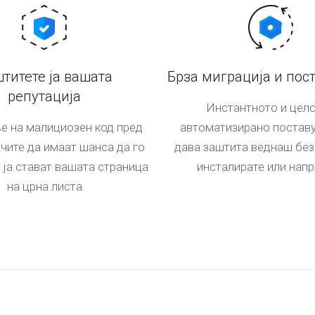
титете ја вашата
Брза миграција и пос
репутација
Инстантното и цел
е на малициозен код пред
автоматизирано постав
чите да имаат шанса да го
дава заштита веднаш без
а ја стават вашата страница
инсталирате или напр
на црна листа