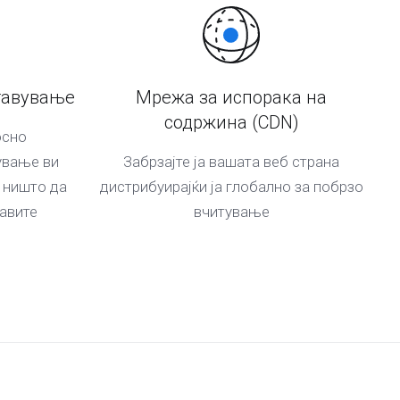
тавување
Мрежа за испорака на
содржина (CDN)
осно
ување ви
Забрзајте ја вашата веб страна
 ништо да
дистрибуирајќи ја глобално за побрзо
авите
вчитување