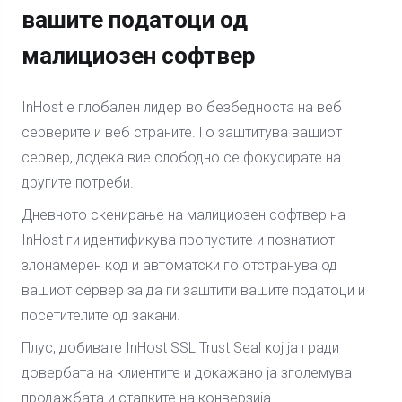
вашите податоци од
малициозен софтвер
InHost е глобален лидер во безбедноста на веб
серверите и веб страните. Го заштитува вашиот
сервер, додека вие слободно се фокусирате на
другите потреби.
Дневното скенирање на малициозен софтвер на
InHost ги идентификува пропустите и познатиот
злонамерен код и автоматски го отстранува од
вашиот сервер за да ги заштити вашите податоци и
посетителите од закани.
Плус, добивате InHost SSL Trust Seal кој ја гради
довербата на клиентите и докажано ја зголемува
продажбата и стапките на конверзија.