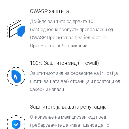
OWASP заштита
Добијте заштита од првите 10
безбедносни пропусти препознаени од
OWASP. Проектот за безбедност на
OpenSource веб апликации
100% Заштитен ѕид (Firewall)
Заштитниот ѕид на серверите на InHost ја
штити вашата веб страница и податоци од
хакери и напади
Заштитете ја вашата репутација
Откривање на малициозен код пред
пребарувачите да имаат шанса да го