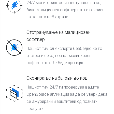
24/7 мониторинг со известување за кој
било малициозен софтвер што е откриен
на вашата веб страна
Отстранување на малициозен
софтвер
Нашиот тим од експерти безбедно ќе го
отстрани секој познат малициозен
софтвер што ќе биде пронајден
Скенирање на багови во код
Нашиот тим 24/7 ги проверува вашите
OpenSource апликации за да се увери дека
се ажурирани и заштитени од познати
пропусти