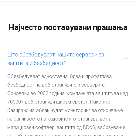
Најчесто поставувани прашања
Што обезбедуваат нашите сервери за
заштита и безбедност?
Обезбедуваат едноставна, брза и прифатлива
безбедност на веб страниците и серверите.
Основани во 2002 година, компанијата заштитува над
70000+ веб страници ширум светот. Пакетите
базирани на облак нудат мониторинг за откривање
на ранливоста на кодовите и отстранување на
малициозен софтвер, заштита од DDoS, забрзување
на веб страните, проценки на ризикот на кодовите и