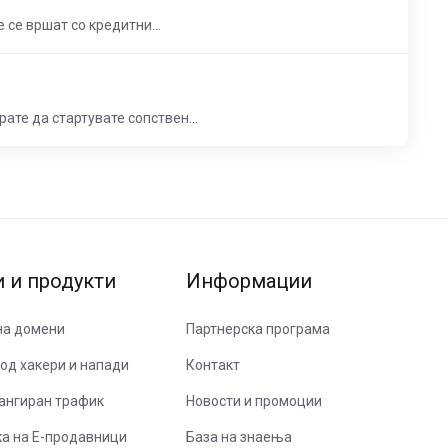
 се вршат со кредитни...
ате да стартувате сопствен...
и и продукти
Информации
на домени
Партнерска програма
од хакери и напади
Контакт
ангиран трафик
Новости и промоции
а на Е-продавници
База на знаења