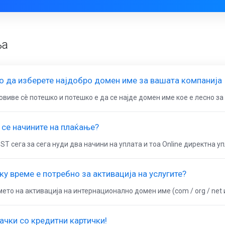
ња
о да изберете најдобро домен име за вашата компанија
виве сè потешко и потешко е да се најде домен име кое е лесно за 
 се начините на плаќање?
ST сега за сега нуди два начини на уплата и тоа Online директна уп
ку време е потребно за активација на услугите?
ето на активација на интернационално домен име (com / org / net и 
ачки со кредитни картички!