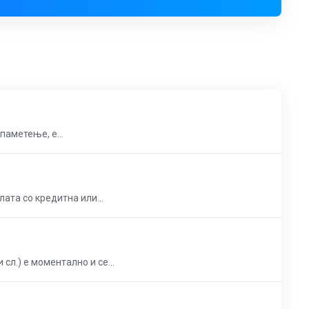
паметење, е...
лата со кредитна или...
сл.) е моментално и се...