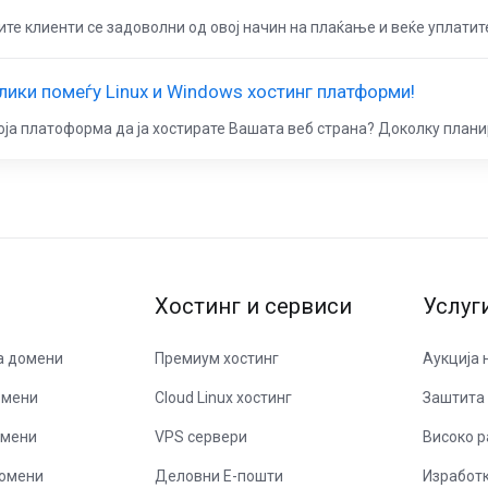
те клиенти се задоволни од овој начин на плаќање и веќе уплатите
лики помеѓу Linux и Windows хостинг платформи!
оја платоформа да ја хостирате Вашата веб страна? Доколку планир
Хостинг и сервиси
Услуг
а домени
Премиум хостинг
Аукција 
омени
Cloud Linux хостинг
Заштита 
омени
VPS сервери
Високо р
домени
Деловни Е-пошти
Изработк