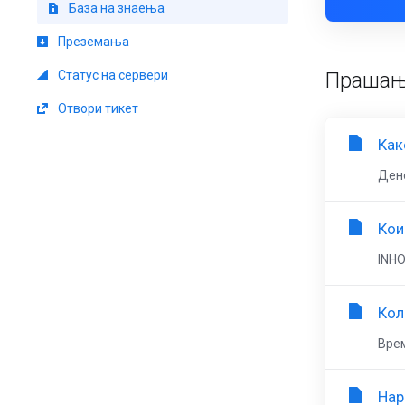
База на знаења
Преземања
Статус на сервери
Праша
Отвори тикет
Как
Дено
Кои
INHO
Кол
Врем
Нар