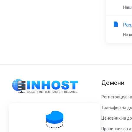
Наши
Раз
На к
Домени
Регистрација н
Трансфер на д
Контактирајте со нас!
Ценовник на д
Процес Ин Дооел
Никола Русински 29/38 Скопје
Правилник за 