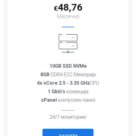
ϵ48,76
Месечно
10GB SSD NVMe
8GB
DDR4 ECC Меморија
4x vCore 2.5 - 3.35 GHz
CPU
1 Gbit/s
конекција
cPanel
контролен панел
______
24/7 мониторинг