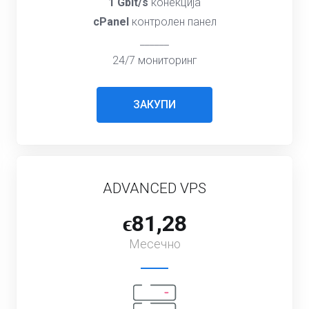
1 Gbit/s
конекција
cPanel
контролен панел
______
24/7 мониторинг
ЗАКУПИ
ADVANCED VPS
ϵ81,28
Месечно