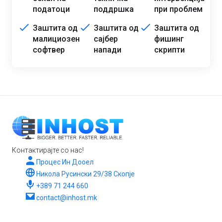
податоци
поддршка
при проблем
Заштита од
Заштита од
Заштита од
малициозен
сајбер
фишинг
софтвер
напади
скрипти
Контактирајте со нас!
Процес Ин Дооел
Никола Русински 29/38 Скопје
+389 71 244 660
contact@inhost.mk