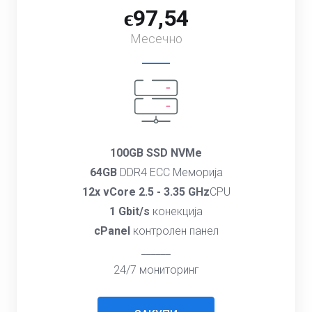
ϵ97,54
Месечно
100GB SSD NVMe
64GB
DDR4 ECC Меморија
12x vCore 2.5 - 3.35 GHz
CPU
1 Gbit/s
конекција
cPanel
контролен панел
______
24/7 мониторинг