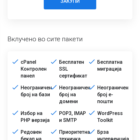
ЗАКУПИ
Вклучено во сите пакети
cPanel
Бесплатен
Бесплатна
Контролен
SSL
миграција
панел
сертификат
Неограничен
Неограничен
Неограничен
број на бази
број на
број е-
домени
пошти
Избор на
POP3, IMAP
WordPress
PHP верзија
и SMTP
Toolkit
Редовен
Приоритетна
Брза
бекап на
техничка
интервенција