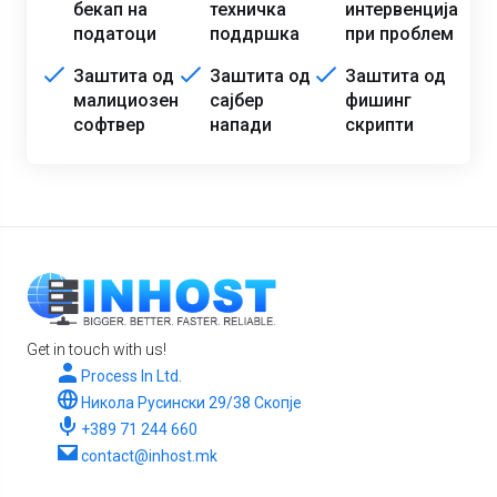
бекап на
техничка
интервенција
податоци
поддршка
при проблем
Заштита од
Заштита од
Заштита од
малициозен
сајбер
фишинг
софтвер
напади
скрипти
Get in touch with us!
Process In Ltd.
Никола Русински 29/38 Скопје
+389 71 244 660
contact@inhost.mk