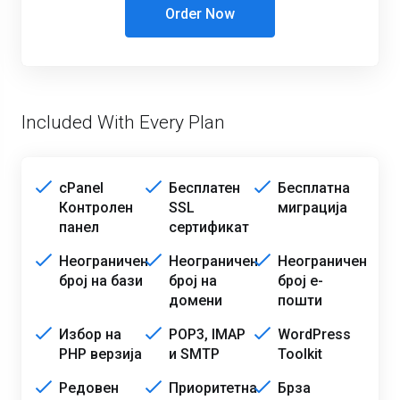
Order Now
Included With Every Plan
cPanel
Бесплатен
Бесплатна
Контролен
SSL
миграција
панел
сертификат
Неограничен
Неограничен
Неограничен
број на бази
број на
број е-
домени
пошти
Избор на
POP3, IMAP
WordPress
PHP верзија
и SMTP
Toolkit
Редовен
Приоритетна
Брза