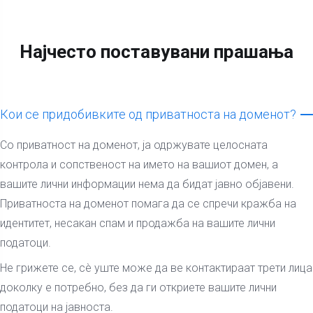
Најчесто поставувани прашања
Кои се придобивките од приватноста на доменот?
Со приватност на доменот, ја одржувате целосната
контрола и сопственост на името на вашиот домен, а
вашите лични информации нема да бидат јавно објавени.
Приватноста на доменот помага да се спречи кражба на
идентитет, несакан спам и продажба на вашите лични
податоци.
Не грижете се, сè уште може да ве контактираат трети лица
доколку е потребно, без да ги откриете вашите лични
податоци на јавноста.