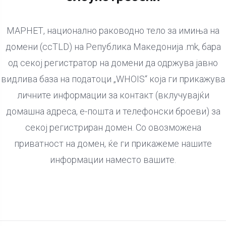
МАРНЕТ, национално раководно тело за имиња на
домени (ccTLD) на Република Македонија .mk, бара
од секој регистратор на домени да одржува јавно
видлива база на податоци „WHOIS“ која ги прикажува
личните информации за контакт (вклучувајќи
домашна адреса, е-пошта и телефонски броеви) за
секој регистриран домен. Со овозможена
приватност на домен, ќе ги прикажеме нашите
информации наместо вашите.