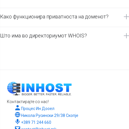
Како функционира приватноста на доменот?
Што има во директориумот WHOIS?
Контактирајте со нас!
Процес Ин Дооел
Никола Русински 29/38 Скопје
+389 71 244 660