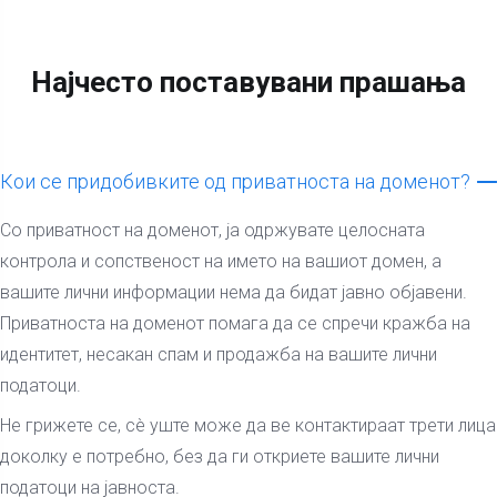
Најчесто поставувани прашања
Кои се придобивките од приватноста на доменот?
Со приватност на доменот, ја одржувате целосната
контрола и сопственост на името на вашиот домен, а
вашите лични информации нема да бидат јавно објавени.
Приватноста на доменот помага да се спречи кражба на
идентитет, несакан спам и продажба на вашите лични
податоци.
Не грижете се, сè уште може да ве контактираат трети лица
доколку е потребно, без да ги откриете вашите лични
податоци на јавноста.