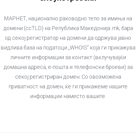
МАРНЕТ, национално раководно тело за имиња на
домени (ccTLD) на Република Македонија .mk, бара
од секој регистратор на домени да одржува јавно
видлива база на податоци „WHOIS“ која ги прикажува
личните информации за контакт (вклучувајќи
домашна адреса, е-пошта и телефонски броеви) за
секој регистриран домен. Со овозможена
приватност на домен, ќе ги прикажеме нашите
информации наместо вашите.