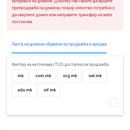
купување на домени. Доколку пак сакате да вршите
препродажба на домени, покрај членство потребно е
да закупите домен или направите трансфер на веќе
постоечки.
Листа на домени објавени за продажба и аукција
Филтер на екстензија (TLD) достапна за продажба:
.mk
.com.mk
.org.mk
.net.mk
.edu.mk
.inf.mk