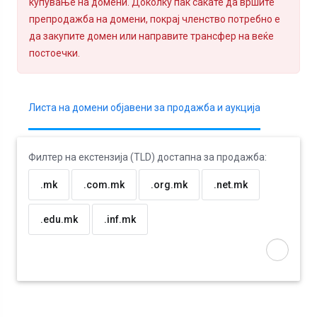
купување на домени. Доколку пак сакате да вршите
препродажба на домени, покрај членство потребно е
да закупите домен или направите трансфер на веќе
постоечки.
Листа на домени објавени за продажба и аукција
Филтер на екстензија (TLD) достапна за продажба:
.mk
.com.mk
.org.mk
.net.mk
.edu.mk
.inf.mk